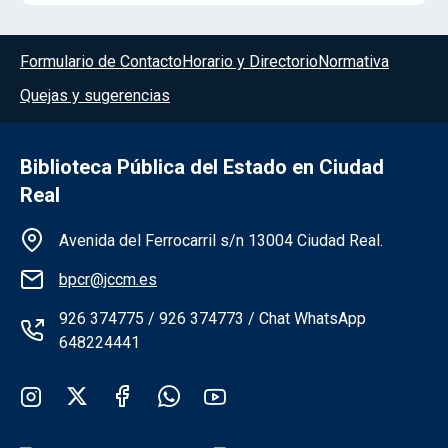
Menú del pie
Formulario de Contacto
Horario y Directorio
Normativa
Quejas y sugerencias
Biblioteca Pública del Estado en Ciudad
Real
Información de la institución
Avenida del Ferrocarril s/n 13004 Ciudad Real.
bpcr@jccm.es
926 374775 / 926 374773 / Chat WhatsApp
648224441
Redes sociales institución