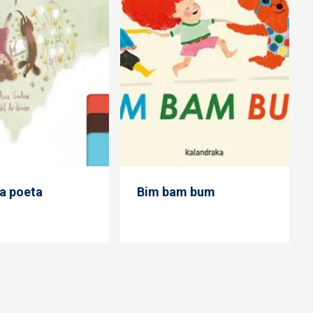
la poeta
Bim bam bum