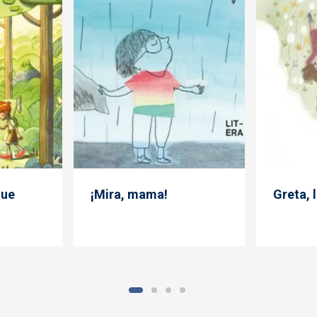
que
¡Mira, mama!
Greta, 