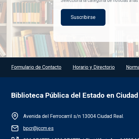
Selecciona la categoría de noticias a las
Menú del pie
Formulario de Contacto
Horario y Directorio
Norma
Biblioteca Pública del Estado en Ciudad
Información de la institución
Avenida del Ferrocarril s/n 13004 Ciudad Real.
bpcr@jccm.es