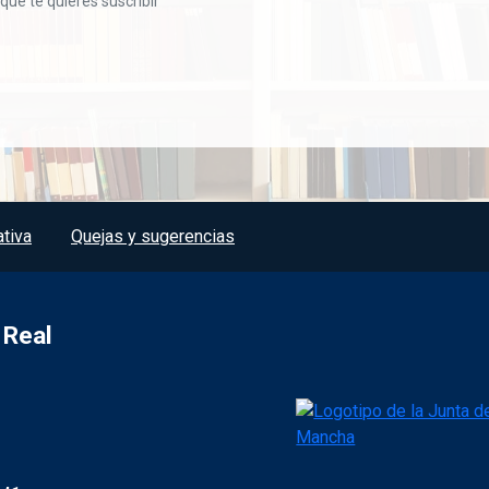
 que te quieres suscribir
tiva
Quejas y sugerencias
 Real