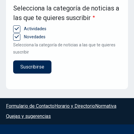
Selecciona la categoría de noticias a
las que te quieres suscribir
Actividades
Novedades
Selecciona la categoría de noticias a las que te quieres
suscribir
Menú del pie
Formulario de Contacto
Horario y Directorio
Normativa
Quejas y sugerencias