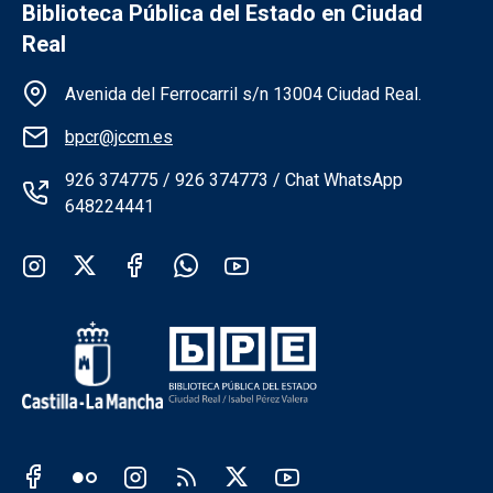
Biblioteca Pública del Estado en Ciudad
Real
Información de la institución
Avenida del Ferrocarril s/n 13004 Ciudad Real.
bpcr@jccm.es
926 374775 / 926 374773 / Chat WhatsApp
648224441
Redes sociales institución
Redes sociales JCCM