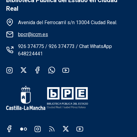
Real
Información de la institución
Avenida del Ferrocarril s/n 13004 Ciudad Real.
bpcr@jccm.es
926 374775 / 926 374773 / Chat WhatsApp
648224441
Redes sociales institución
Redes sociales JCCM