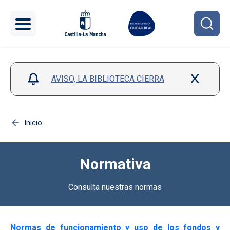
Pasar al contenido principal
AVISO, LA BIBLIOTECA CIERRA
Inicio
Normativa
Consulta nuestras normas
Normas de funcionamiento y uso de los fondos y