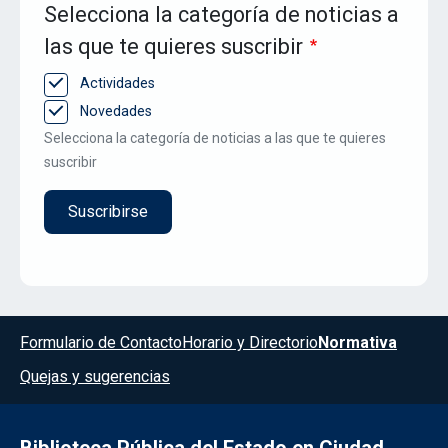
Selecciona la categoría de noticias a
las que te quieres suscribir
Actividades
Novedades
Selecciona la categoría de noticias a las que te quieres
suscribir
Menú del pie
Formulario de Contacto
Horario y Directorio
Normativa
Quejas y sugerencias
Biblioteca Pública del Estado en Ciudad