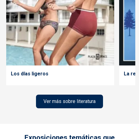
Los días ligeros
La rei
Ver más sobre literatura
Exposiciones temáticas que