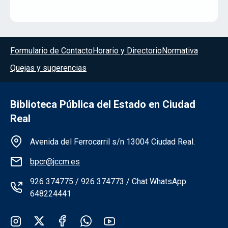
Menú del pie
Formulario de Contacto
Horario y Directorio
Normativa
Quejas y sugerencias
Biblioteca Pública del Estado en Ciudad
Real
Información de la institución
Avenida del Ferrocarril s/n 13004 Ciudad Real.
bpcr@jccm.es
926 374775 / 926 374773 / Chat WhatsApp
648224441
Redes sociales institución