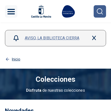
Pasar al contenido principal
AVISO, LA BIBLIOTECA CIERRA
Inicio
Colecciones
Disfruta
de nuestras colecciones
Imagen
Novedades