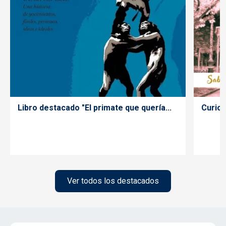
Libro destacado "El primate que quería...
Curios
Ver todos los destacados