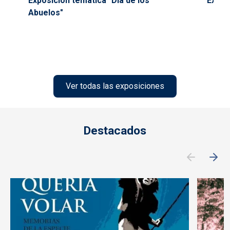
Exposición temática "Día de los
Exposi
Abuelos"
Ver todas las exposiciones
Destacados