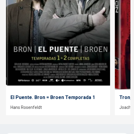
El Puente. Bron = Broen Temporada 1
Tron, 
Hans Rosenfeldt
Joachi