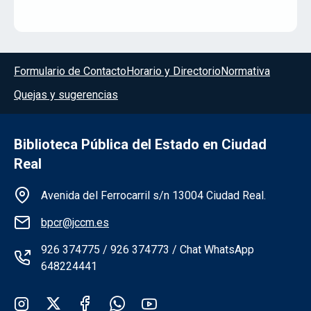
Menú del pie
Formulario de Contacto
Horario y Directorio
Normativa
Quejas y sugerencias
Biblioteca Pública del Estado en Ciudad
Real
Información de la institución
Avenida del Ferrocarril s/n 13004 Ciudad Real.
bpcr@jccm.es
926 374775 / 926 374773 / Chat WhatsApp
648224441
Redes sociales institución