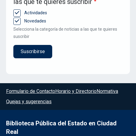
las que te quieres suscribir
Actividades
Novedades
Selecciona la categoría de noticias a las que te quieres
suscribir
Menú del pie
Formulario de Contacto
Horario y Directorio
Normativa
Quejas y sugerencias
Biblioteca Pública del Estado en Ciudad
Real