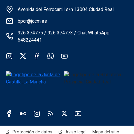
Información de la institución
Avenida del Ferrocarril s/n 13004 Ciudad Real.
bpcr@jccm.es
926 374775 / 926 374773 / Chat WhatsApp
648224441
Redes sociales institución
Redes sociales JCCM
Menú legal
Protección de datos
Aviso legal
Mapa del sitio