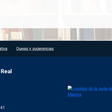
tiva
Quejas y sugerencias
 Real
441