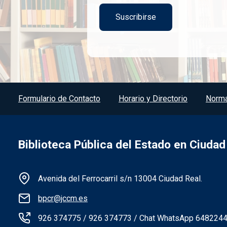
Menú del pie
Formulario de Contacto
Horario y Directorio
Norma
Biblioteca Pública del Estado en Ciudad
Información de la institución
Avenida del Ferrocarril s/n 13004 Ciudad Real.
bpcr@jccm.es
926 374775 / 926 374773 / Chat WhatsApp 648224