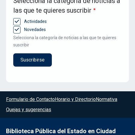
Selecciona la categoría de noticias a
las que te quieres suscribir
Actividades
Novedades
Selecciona la categoría de noticias a las que te quieres
suscribir
Menú del pie
Formulario de Contacto
Horario y Directorio
Normativa
Quejas y sugerencias
Biblioteca Pública del Estado en Ciudad