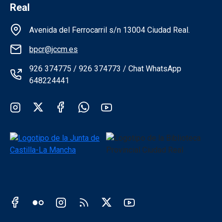
Real
Información de la institución
Avenida del Ferrocarril s/n 13004 Ciudad Real.
bpcr@jccm.es
926 374775 / 926 374773 / Chat WhatsApp
648224441
Redes sociales institución
Redes sociales JCCM