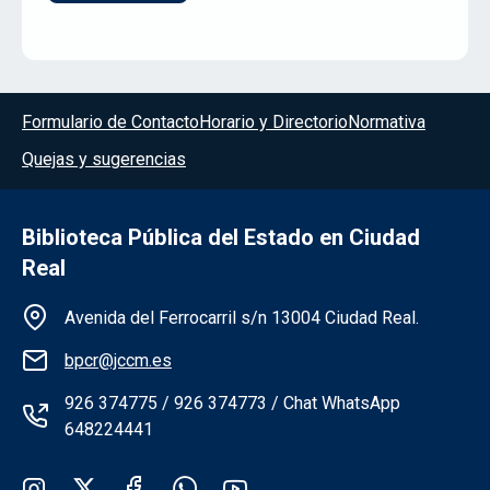
Menú del pie
Formulario de Contacto
Horario y Directorio
Normativa
Quejas y sugerencias
Biblioteca Pública del Estado en Ciudad
Real
Información de la institución
Avenida del Ferrocarril s/n 13004 Ciudad Real.
bpcr@jccm.es
926 374775 / 926 374773 / Chat WhatsApp
648224441