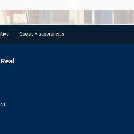
tiva
Quejas y sugerencias
 Real
441