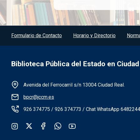
Menú del pie
Formulario de Contacto
Horario y Directorio
Norma
Biblioteca Pública del Estado en Ciudad
Información de la institución
Avenida del Ferrocarril s/n 13004 Ciudad Real.
bpcr@jccm.es
926 374775 / 926 374773 / Chat WhatsApp 648224
Redes sociales institución