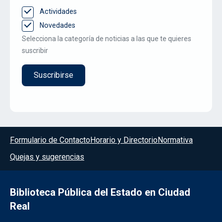
Actividades
Novedades
Selecciona la categoría de noticias a las que te quieres
suscribir
Menú del pie
Formulario de Contacto
Horario y Directorio
Normativa
Quejas y sugerencias
Biblioteca Pública del Estado en Ciudad
Real