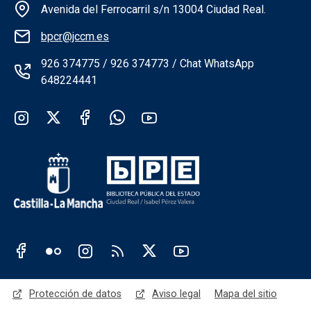
Información de la institución
Avenida del Ferrocarril s/n 13004 Ciudad Real.
bpcr@jccm.es
926 374775 / 926 374773 / Chat WhatsApp
648224441
Redes sociales institución
Redes sociales JCCM
Menú legal
Protección de datos
Aviso legal
Mapa del sitio