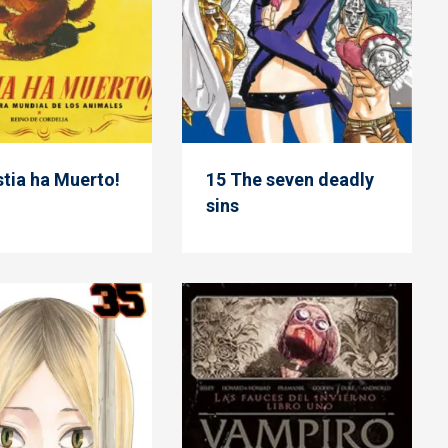
stia ha Muerto!
15 The seven deadly
sins