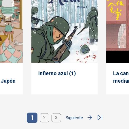
Infierno azul (1)
La can
 Japón
media
1
2
3
Siguiente
Siguiente página