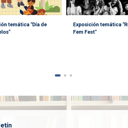
ión temática "Día de
Exposición temática "
elos"
Fem Fest"
etín