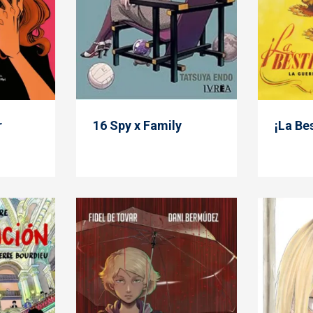
r
16 Spy x Family
¡La Be