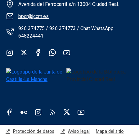
Información de la institución
Avenida del Ferrocarril s/n 13004 Ciudad Real.
bpcr@jccm.es
926 374775 / 926 374773 / Chat WhatsApp
648224441
Redes sociales institución
Redes sociales JCCM
Menú legal
Protección de datos
Aviso legal
Mapa del sitio