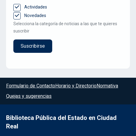
Actividades
Novedades
Selecciona la categoría de noticias a las que te quieres
suscribir
Menú del pie
Formulario de Contacto
Horario y Directorio
Normativa
Quejas y sugerencias
Biblioteca Pública del Estado en Ciudad
Real