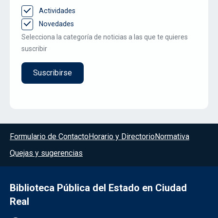
Actividades
Novedades
Selecciona la categoría de noticias a las que te quieres
suscribir
Menú del pie
Formulario de Contacto
Horario y Directorio
Normativa
Quejas y sugerencias
Biblioteca Pública del Estado en Ciudad
Real