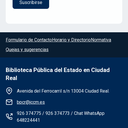
Menú del pie
Formulario de Contacto
Horario y Directorio
Normativa
Quejas y sugerencias
Biblioteca Pública del Estado en Ciudad
Real
Información de la institución
Avenida del Ferrocarril s/n 13004 Ciudad Real.
bpcr@jccm.es
926 374775 / 926 374773 / Chat WhatsApp
648224441