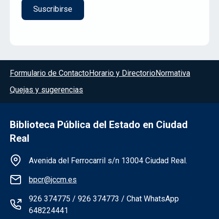
Menú del pie
Formulario de Contacto
Horario y Directorio
Normativa
Quejas y sugerencias
Biblioteca Pública del Estado en Ciudad
Real
Información de la institución
Avenida del Ferrocarril s/n 13004 Ciudad Real.
bpcr@jccm.es
926 374775 / 926 374773 / Chat WhatsApp
648224441