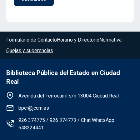
Menú del pie
Formulario de Contacto
Horario y Directorio
Normativa
Quejas y sugerencias
Biblioteca Pública del Estado en Ciudad
Real
Información de la institución
Avenida del Ferrocarril s/n 13004 Ciudad Real.
bpcr@jccm.es
926 374775 / 926 374773 / Chat WhatsApp
648224441