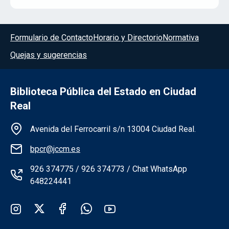
Menú del pie
Formulario de Contacto
Horario y Directorio
Normativa
Quejas y sugerencias
Biblioteca Pública del Estado en Ciudad
Real
Información de la institución
Avenida del Ferrocarril s/n 13004 Ciudad Real.
bpcr@jccm.es
926 374775 / 926 374773 / Chat WhatsApp
648224441
Redes sociales institución