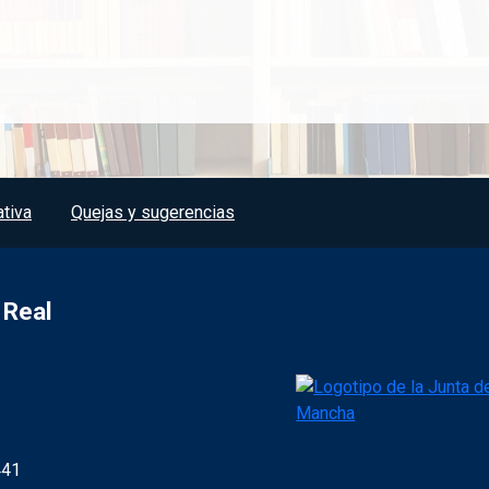
tiva
Quejas y sugerencias
 Real
441