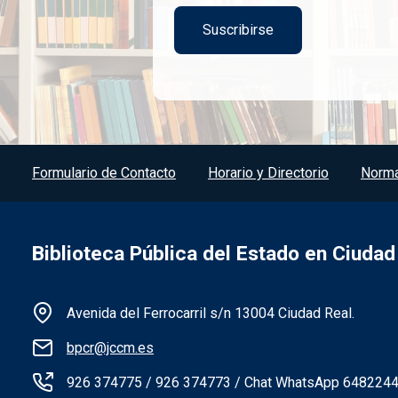
Menú del pie
Formulario de Contacto
Horario y Directorio
Norma
Biblioteca Pública del Estado en Ciudad
Información de la institución
Avenida del Ferrocarril s/n 13004 Ciudad Real.
bpcr@jccm.es
926 374775 / 926 374773 / Chat WhatsApp 648224