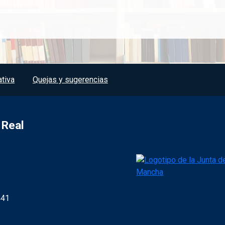
tiva
Quejas y sugerencias
 Real
441