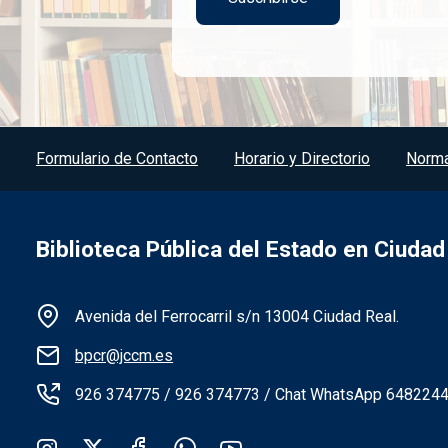
Menú del pie
Formulario de Contacto
Horario y Directorio
Norma
Biblioteca Pública del Estado en Ciudad
Información de la institución
Avenida del Ferrocarril s/n 13004 Ciudad Real.
bpcr@jccm.es
926 374775 / 926 374773 / Chat WhatsApp 648224