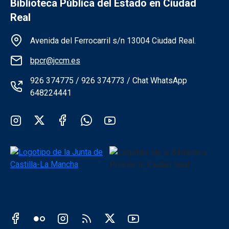
Biblioteca Pública del Estado en Ciudad
Real
Información de la institución
Avenida del Ferrocarril s/n 13004 Ciudad Real.
bpcr@jccm.es
926 374775 / 926 374773 / Chat WhatsApp
648224441
Redes sociales institución
Redes sociales JCCM