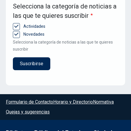
Selecciona la categoría de noticias a
las que te quieres suscribir
Actividades
Novedades
Selecciona la categoría de noticias a las que te quieres
suscribir
Menú del pie
Formulario de Contacto
Horario y Directorio
Normativa
Quejas y sugerencias