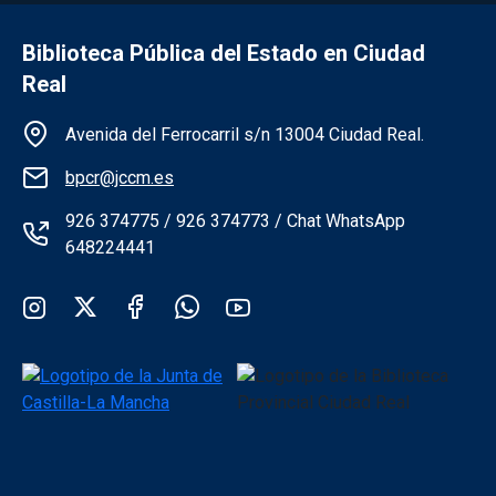
Biblioteca Pública del Estado en Ciudad
Real
Información de la institución
Avenida del Ferrocarril s/n 13004 Ciudad Real.
bpcr@jccm.es
926 374775 / 926 374773 / Chat WhatsApp
648224441
Redes sociales institución